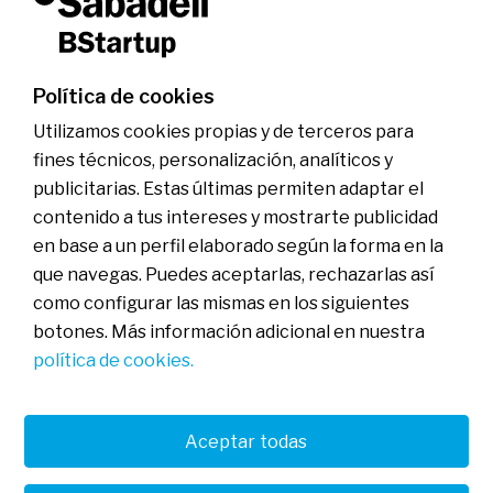
Soluciones bancarias
Servicios financieros
Oficinas especializadas
Hub BStartup Madrid
Política de cookies
Hub BStartup Barcelona
Inversión
Utilizamos cookies propias y de terceros para
En qué invertimos
BStartup Health
fines técnicos, personalización, analíticos y
BStartup Green
publicitarias. Estas últimas permiten adaptar el
Portfolio
Insights
contenido a tus intereses y mostrarte publicidad
Agenda
en base a un perfil elaborado según la forma en la
que navegas. Puedes aceptarlas, rechazarlas así
Contactar
como configurar las mismas en los siguientes
botones. Más información adicional en nuestra
política de cookies.
FAQs
Aviso legal
Política de cookies
Política de privacidad
Banco de Sabadell, S.A., Plaça de Sant Roc nº 20, 08201 Sabadell
Aceptar todas
(Barcelona), Inscrito en el Registro Mercantil de Barcelona en el
Tomo/I.R.U.S. 1000152932861, Folio 873, Hoja B-1561, NIF