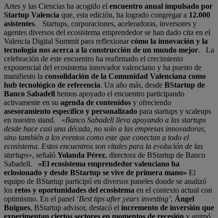
Artes y las Ciencias ha acogido el
encuentro anual impulsado por
Startup Valencia
que, esta edición, ha logrado congregar a
12.000
asistentes
. Startups, corporaciones, aceleradoras, inversores y
agentes diversos del ecosistema emprendedor se han dado cita en el
Valencia Digital Summit para reflexionar
cómo la innovación y la
tecnología nos acerca a la construcción de un mundo mejor
. La
celebración de este encuentro ha reafirmado el crecimiento
exponencial del ecosistema innovador valenciano y ha puesto de
manifiesto la
consolidación de la Comunidad Valenciana como
hub tecnológico de referencia
. Un año más, desde
BStartup de
Banco Sabadell
hemos apoyado el encuentro participando
activamente en su
agenda de contenidos
y ofreciendo
asesoramiento específico y personalizado
para startups y scaleups
en nuestro stand. «
Banco Sabadell lleva apoyando a las startups
desde hace casi una década, no solo a las empresas innovadoras,
sino también a los eventos como este que conectan a todo el
ecosistema. Estos encuentros son vitales para la evolución de las
startups
», señaló
Yolanda Pérez
, directora de BStartup de Banco
Sabadell.
«El ecosistema emprendedor valenciano ha
eclosionado y desde BStartup se vive de primera mano»
El
equipo de BStartup participó en diversos paneles donde se analizó
los
retos y oportunidades del ecosistema
en el contexto actual con
optimismo. En el panel
‘Best tips after years investing’
,
Ángel
Buigues
, BStartup advisor, destacó el
incremento de inversión que
experimentan ciertos sectores en momentos de recesión
y animó