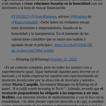
a las startups a
crear relaciones basadas en la honestidad
con sus
inversores a la hora de buscar financiación.
#VDS2022
|
@AngelBuigues
, advisor
@BStartup
de
@BancoSabadell
: «Debe haber un verdadero encaje
entre inversores y emprendedores, basado en la
honestidad y la transparencia. En el momento de las
valoraciones considero que es mejor una realista y
ajustada desde el principio».
https://t.co/kgN5N9iG0K
pic.twitter.com/7HhUwdldtz
— BStartup (@BStartup)
October 25, 2022
«
Es un contexto complejo, pero no todos los sectores van a
experimentarlo igual. Sigue habiendo liquidez para invertir en el
mercado y el tejido empresarial español está experimentando un
momento favorecedor por la atracción de inversión y talento
«,
señaló
Marta Campillo
, Investment Manager en BStartup en el
panel
‘It is (still) worth investing in Tech?
‘. Además, recordó que
el
escenario pospandemia ha obligado a las empresas a ser más
flexibles
, con menores niveles de endeudamiento y con el foco en la
rentabilidad. «
Se debe prestar especial atención a la caja, a analizar
costes, reevaluando de los mismos y determinando qué es y qué no