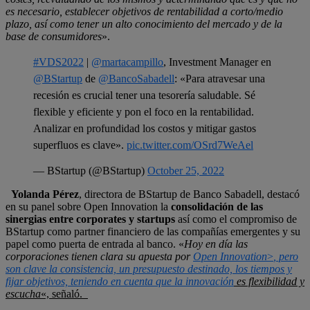
es necesario, establecer objetivos de rentabilidad a corto/medio
plazo, así como tener un alto conocimiento del mercado y de la
base de consumidores
».
#VDS2022
|
@martacampillo
, Investment Manager en
@BStartup
de
@BancoSabadell
: «Para atravesar una
recesión es crucial tener una tesorería saludable. Sé
flexible y eficiente y pon el foco en la rentabilidad.
Analizar en profundidad los costos y mitigar gastos
superfluos es clave».
pic.twitter.com/OSrd7WeAel
— BStartup (@BStartup)
October 25, 2022
Yolanda Pérez
, directora de BStartup de Banco Sabadell, destacó
en su panel sobre Open Innovation la
consolidación de las
sinergias entre corporates y startups
así como el compromiso de
BStartup como partner financiero de las compañías emergentes y su
papel como puerta de entrada al banco. «
Hoy en día las
corporaciones tienen clara su apuesta por
Open Innovation
>
, pero
son clave la consistencia, un presupuesto destinado, los tiempos y
fijar objetivos, teniendo en cuenta que la
innovación
es flexibilidad y
escucha
«, señaló.