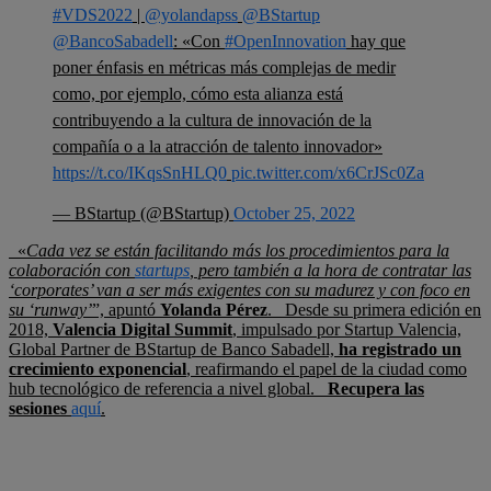
#VDS2022
|
@yolandapss
@BStartup
@BancoSabadell
: «Con
#OpenInnovation
hay que
poner énfasis en métricas más complejas de medir
como, por ejemplo, cómo esta alianza está
contribuyendo a la cultura de innovación de la
compañía o a la atracción de talento innovador»
https://t.co/IKqsSnHLQ0
pic.twitter.com/x6CrJSc0Za
— BStartup (@BStartup)
October 25, 2022
«
Cada vez se están facilitando más los procedimientos para la
colaboración con
startups
, pero también a la hora de contratar las
‘corporates’ van a ser más exigentes con su madurez y con foco en
su ‘runway’
”, apuntó
Yolanda Pérez
. Desde su primera edición en
2018,
Valencia Digital Summit
, impulsado por Startup Valencia,
Global Partner de BStartup de Banco Sabadell,
ha registrado un
crecimiento exponencial
, reafirmando el papel de la ciudad como
hub tecnológico de referencia a nivel global.
Recupera las
sesiones
aquí
.