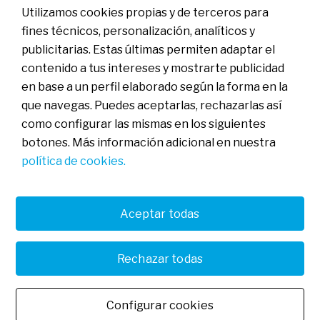
Inversión
Utilizamos cookies propias y de terceros para
En qué invertimos
BStartup Health
fines técnicos, personalización, analíticos y
BStartup Green
publicitarias. Estas últimas permiten adaptar el
Portfolio
Insights
contenido a tus intereses y mostrarte publicidad
Agenda
en base a un perfil elaborado según la forma en la
que navegas. Puedes aceptarlas, rechazarlas así
Contactar
como configurar las mismas en los siguientes
botones. Más información adicional en nuestra
política de cookies.
FAQs
Aviso legal
Política de cookies
Política de privacidad
Banco de Sabadell, S.A., Plaça de Sant Roc nº 20, 08201 Sabadell
Aceptar todas
(Barcelona), Inscrito en el Registro Mercantil de Barcelona en el
Tomo/I.R.U.S. 1000152932861, Folio 873, Hoja B-1561, NIF
A08000143. Entidad de crédito sujeta a la supervisión del Banco de
Rechazar todas
Castellano
España e inscrita en el Registro administrativo especial con el
número 0081. Para cualquier consulta puedes
contactar con
Català
nosotros.
Banco de Sabadell, S.A. 2025. Todos los derechos
English
reservados.
Configurar cookies