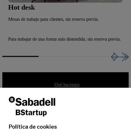
Hot desk
Mesas de trabajo para clientes, sin reserva previa.
Para trabajar de una forma más distendida, sin reserva previa.
Qué es BStartup
Qué hacemos
Equipo
Dicen de nosotros
Portfolio BStartup 10
Soluciones bancarias
Servicios financieros
Oficinas especializadas
Hub BStartup Madrid
Política de cookies
Hub BStartup Barcelona