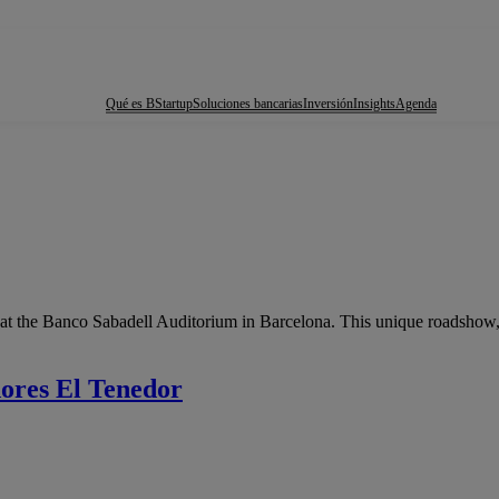
Qué es BStartup
Soluciones bancarias
Inversión
Insights
Agenda
at the Banco Sabadell Auditorium in Barcelona. This unique roadshow
ores El Tenedor