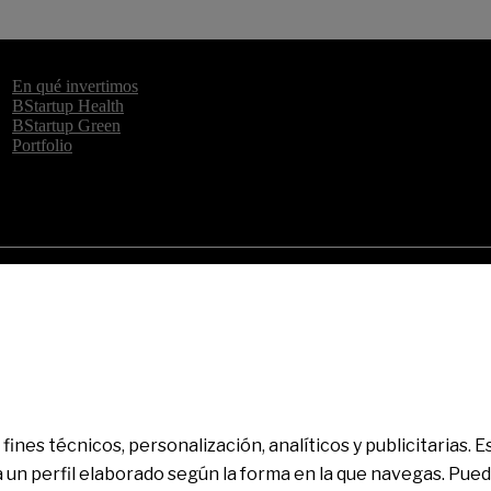
rsión
Insights
Agenda
En qué invertimos
BStartup Health
BStartup Green
Portfolio
Barcelona), Inscrito en el Registro Mercantil de Barcelona en el To
rita en el Registro administrativo especial con el número 0081. Para cu
fines técnicos, personalización, analíticos y publicitarias.
a un perfil elaborado según la forma en la que navegas. Pue