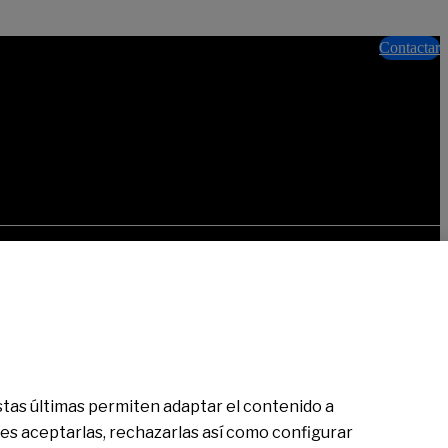
Contactar
FAQs
Aviso legal
Política de cookies
Política de privacidad
mo/I.R.U.S. 1000152932861, Folio 873, Hoja B-1561, NIF A08000143.
alquier consulta puedes
contactar con nosotros.
Banco de Sabadell,
 Estas últimas permiten adaptar el contenido a
des aceptarlas, rechazarlas así como configurar