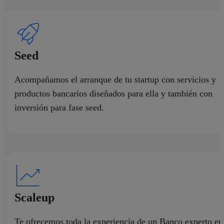
Nuevo Hub BStartup
Seed
Barcelona
Acompañamos el arranque de tu startup con servicios y
productos bancarios diseñados para ella y también con
Una oficina de Banco Sabadell 100% especializada en
inversión para fase seed.
Startups
Ver más
Scaleup
Te ofrecemos toda la experiencia de un Banco experto en