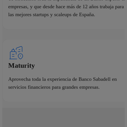
empresas, y que desde hace más de 12 años trabaja para
las mejores startups y scaleups de España.
Ser de los que hacen
La nueva campaña de Banco Sabadell, una oda a las
Maturity
personas que hacen.
Aprovecha toda la experiencia de Banco Sabadell en
Descúbrela
servicios financieros para grandes empresas.