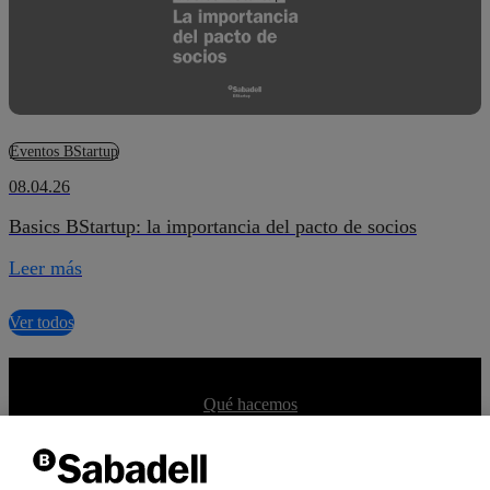
Eventos BStartup
08.04.26
Basics BStartup: la importancia del pacto de socios
Leer más
Ver todos
Qué es BStartup
Qué hacemos
Equipo
Dicen de nosotros
Portfolio BStartup 10
Soluciones bancarias