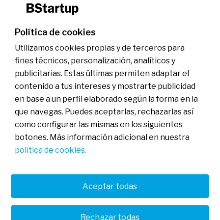
Servicios financieros
Oficinas especializadas
Hub BStartup Madrid
Política de cookies
Hub BStartup Barcelona
Inversión
Utilizamos cookies propias y de terceros para
En qué invertimos
BStartup Health
fines técnicos, personalización, analíticos y
BStartup Green
publicitarias. Estas últimas permiten adaptar el
Portfolio
Insights
contenido a tus intereses y mostrarte publicidad
Agenda
en base a un perfil elaborado según la forma en la
que navegas. Puedes aceptarlas, rechazarlas así
Contactar
como configurar las mismas en los siguientes
botones. Más información adicional en nuestra
política de cookies.
FAQs
Aviso legal
Política de cookies
Política de privacidad
Banco de Sabadell, S.A., Plaça de Sant Roc nº 20, 08201 Sabadell
Aceptar todas
(Barcelona), Inscrito en el Registro Mercantil de Barcelona en el
Tomo/I.R.U.S. 1000152932861, Folio 873, Hoja B-1561, NIF
A08000143. Entidad de crédito sujeta a la supervisión del Banco de
Rechazar todas
Castellano