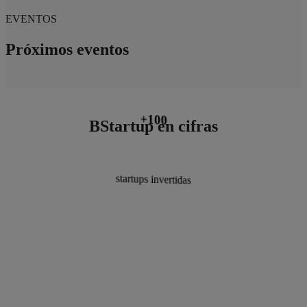
EVENTOS
Próximos eventos
+5.700
+100
BStartup en cifras
startups invertidas
startups clientes