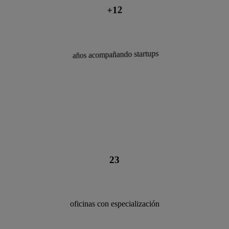
+140
+12
años acompañando startups
años de experiencia
+50
23
oficinas con especialización
profesionales en el equipo