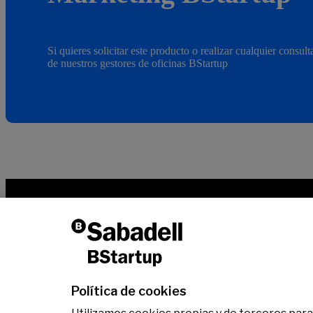
Si quieres solicitar este producto o realizar cualquier consul
de nuestros gestores de oficinas BStartup
Qué es BStartup
Soluciones bancarias
Inve
Qué hacemos
Servicios financieros
Equipo
Oficinas especializadas
Dicen de nosotros
Hub BStartup Madrid
Portfolio BStartup 10
Hub BStartup Barcelona
Política de cookies