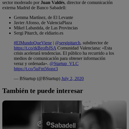
sector moderado por
Juan Valdés
, director de comunicación
externa Madrid de Banco Sabadell:
Gemma Martínez, de El Levante
Javier Afonso, de ValenciaPlaza
Mikel Labastida, de Las Provincias
Sergi Pitarch, de eldiario.es
#ElMundoQueViene
|
@sergipitarch
, subdirector de
https://t.co/rkBeofbJSA
Comunidad Valenciana: «Esta
crisis acelerará tendencias. El público ha recurrido a los
medios de comunicación para obtener información
veraz y ordenada».
@Startup_VLC
https://t.co/5uFm56opz3
— BStartup (@BStartup)
July 2, 2020
También te puede interesar