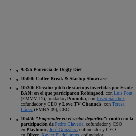
9:35h Ponencia de Dogfy Diet
10:00h Coffee Break & Startup Showcase
10:30h Elevator pitch de startups invertidas por Esade
BAN
: en el que participaron
Robingood
, con
Luis Font
(EMMV 15), fundador
, Pummba
, con
Josep Sánchez
,
cofundador y CEO
y Love TV Channels
, con
Teresa
López
(EMBA 09), CEO
10:45h “
Emprender en el sector deportivo
”
: contó con la
participación de
Pedro Clavería
, cofundador y CSO
en
Playtomic
,
José González
, cofundador y CEO
en
Oliver,
Xavier Pladellorens
, cofundador