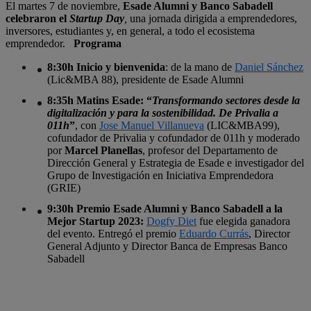
El martes 7 de noviembre,
Esade Alumni y Banco Sabadell
celebraron el
Startup Day
,
una jornada dirigida a emprendedores,
inversores, estudiantes y, en general, a todo el ecosistema
emprendedor.
Programa
8:30h Inicio y bienvenida
: de la mano de
Daniel Sánchez
(Lic&MBA 88), presidente de Esade Alumni
8:35h Matins Esade
: “
Transformando sectores desde la
digitalización y para la sostenibilidad. De Privalia a
011h
”
, con
Jose Manuel Villanueva
(LIC&MBA99),
cofundador de Privalia y cofundador de 011h y moderado
por
Marcel Planellas
, profesor del Departamento de
Dirección General y Estrategia de Esade e investigador del
Grupo de Investigación en Iniciativa Emprendedora
(GRIE)
9:30h Premio Esade Alumni y Banco Sabadell a la
Mejor Startup 2023
:
Dogfy Diet
fue elegida ganadora
del evento. Entregó el premio
Eduardo Currás
, Director
General Adjunto y Director Banca de Empresas Banco
Sabadell