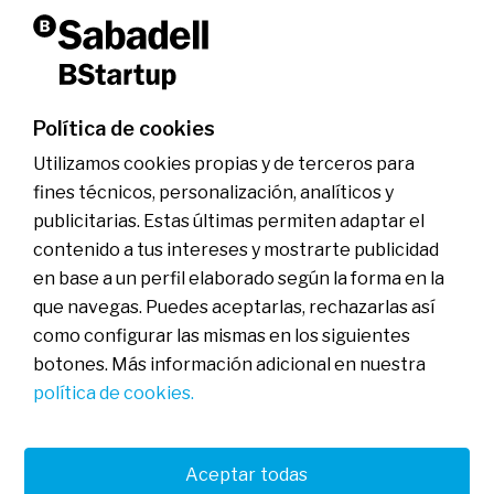
Dicen de nosotros
Portfolio BStartup 10
Soluciones bancarias
Servicios financieros
Oficinas especializadas
Hub BStartup Madrid
Política de cookies
Hub BStartup Barcelona
Inversión
Utilizamos cookies propias y de terceros para
En qué invertimos
BStartup Health
fines técnicos, personalización, analíticos y
BStartup Green
publicitarias. Estas últimas permiten adaptar el
Portfolio
Insights
contenido a tus intereses y mostrarte publicidad
Agenda
en base a un perfil elaborado según la forma en la
que navegas. Puedes aceptarlas, rechazarlas así
Contactar
como configurar las mismas en los siguientes
botones. Más información adicional en nuestra
política de cookies.
FAQs
Aviso legal
Política de cookies
Política de privacidad
Banco de Sabadell, S.A., Plaça de Sant Roc nº 20, 08201 Sabadell
Aceptar todas
(Barcelona), Inscrito en el Registro Mercantil de Barcelona en el