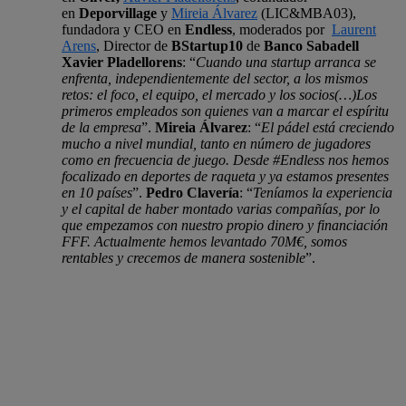
en
Deporvillage
y
Mireia Álvarez
(LIC&MBA03),
fundadora y CEO en
Endless
, moderados por
Laurent
Arens
, Director de
BStartup10
de
Banco Sabadell
Xavier Pladellorens
: “
Cuando una startup arranca se
enfrenta, independientemente del sector, a los mismos
retos: el foco, el equipo, el mercado y los socios(…)Los
primeros empleados son quienes van a marcar el espíritu
de la empresa
”.
Mireia Álvarez
: “
El pádel está creciendo
mucho a nivel mundial, tanto en número de jugadores
como en frecuencia de juego. Desde #Endless nos hemos
focalizado en deportes de raqueta y ya estamos presentes
en 10 países
”.
Pedro Clavería
: “
Teníamos la experiencia
y el capital de haber montado varias compañías, por lo
que empezamos con nuestro propio dinero y financiación
FFF. Actualmente hemos levantado 70M€, somos
rentables y crecemos de manera sostenible
”.