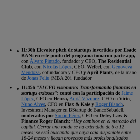
11:30h Elevator pitch de startups invertidas por Esade
BAN
: en este punto del programa tomaron parte
app,
con
Álvaro Pintado
, fundador y CEO
, The Residential
Club
, con
Nicolás López
, CEO
, Wefeel
, con
Genoveva
Mendoza
, cofundadora y CEO
y April Plants
, de la mano
de
Jonas Feliu
(MBA 20), fundador
11:45h “
El CFO visionario: Transformando finanzas en
startups exitosas
”
: contó con la participación de
Jaime
López
, CFO en
Heura
,
Adrià Vázquez
, CFO en
Vicio
,
Nuno Alves
, CFO en
Flax & Kale
y
Roger Blanch
,
Investment Manager en BStartup de BancoSabadell,
moderados por
Simón Pérez
, CFO en
Delvy Law &
Finance Roger Blanch
: “
Hay cambios en el mercado del
capital. Cerrar una ronda se ha extendido de 6 a 12
meses; se está buscando que haya caja disponible entre
18-24 meses y llegan proyectos más profesionalizados