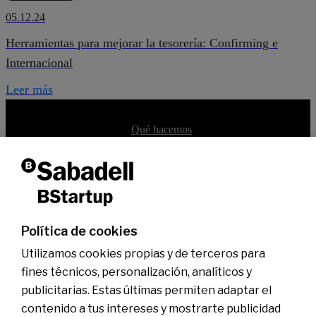
05.12.24
Herramientas para mejorar la tesorería: Confirming e
Internacional
Leer más
Qué es BStartup
Qué hacemos
Equipo
Dicen de nosotros
Portfolio BStartup 10
Soluciones bancarias
Servicios financieros
Oficinas especializadas
Hub BStartup Madrid
Política de cookies
Hub BStartup Barcelona
Inversión
Utilizamos cookies propias y de terceros para
En qué invertimos
BStartup Health
fines técnicos, personalización, analíticos y
BStartup Green
publicitarias. Estas últimas permiten adaptar el
Portfolio
Insights
contenido a tus intereses y mostrarte publicidad