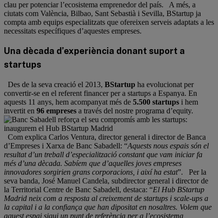
clau per potenciar l’ecosistema emprenedor del país. A més, a
ciutats com València, Bilbao, Sant Sebastià i Sevilla, BStartup ja
compta amb equips especialitzats que ofereixen serveis adaptats a les
necessitats específiques d’aquestes empreses.
Una dècada d’experiència donant suport a
startups
Des de la seva creació el 2013,
BStartup
ha evolucionat per
convertir-se en el referent financer per a startups a Espanya. En
aquests 11 anys, hem acompanyat més de
5.500 startups
i hem
invertit en
96 empreses
a través del nostre programa d’equity.
Com explica Carlos Ventura, director general i director de Banca
d’Empreses i Xarxa de Banc Sabadell: “
Aquests nous espais són el
resultat d’un treball d’especialització constant que vam iniciar fa
més d’una dècada. Sabíem que d’aquelles joves empreses
innovadores sorgirien grans corporacions, i així ha estat
”. Per la
seva banda, José Manuel Candela, subdirector general i director de
la Territorial Centre de Banc Sabadell, destaca: “
El Hub BStartup
Madrid neix com a resposta al creixement de startups i scale-ups a
la capital i a la confiança que han dipositat en nosaltres. Volem que
aquest espai sigui un punt de referència per a l’ecosistema