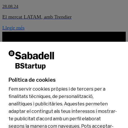
28.08.24
El mercat LATAM, amb Trendier
Llegir més
Què és BStartup
Què fem
L’equip BStartup
Els nostres testimonis
Portfolio BStartup10
Solucions bancàries
Serveis financers
Oficines especialitzades
Política de cookies
Hub BStartup Madrid
Hub BStartup Barcelona
Fem servir cookies pròpies i de tercers per a
Inversió
En què invertim
finalitats tècniques, de personalització,
BStartup Health
analítiques i publicitàries. Aquestes permeten
BStartup Green
Portfolio
adaptar el contingut als teus interessos i mostrar-
BStartup Insights
te publicitat d’acord amb un perfil elaborat
Agenda
segons la manera com navegues. Pots acceptar-