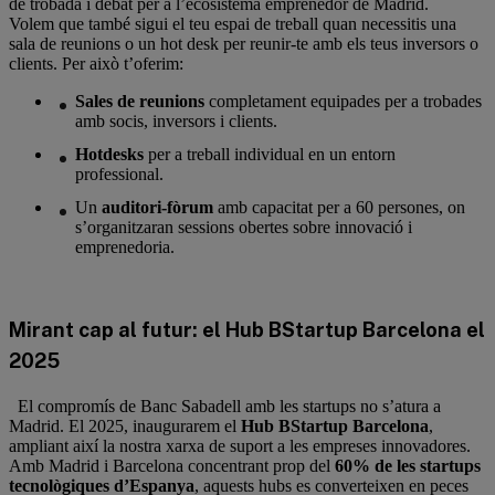
de trobada i debat per a l’ecosistema emprenedor de Madrid.
Volem que també sigui el teu espai de treball quan necessitis una
sala de reunions o un hot desk per reunir-te amb els teus inversors o
clients. Per això t’oferim:
Sales de reunions
completament equipades per a trobades
amb socis, inversors i clients.
Hotdesks
per a treball individual en un entorn
professional.
Un
auditori-fòrum
amb capacitat per a 60 persones, on
s’organitzaran sessions obertes sobre innovació i
emprenedoria.
Mirant cap al futur: el Hub BStartup Barcelona el
2025
El compromís de Banc Sabadell amb les startups no s’atura a
Madrid. El 2025, inaugurarem el
Hub BStartup Barcelona
,
ampliant així la nostra xarxa de suport a les empreses innovadores.
Amb Madrid i Barcelona concentrant prop del
60% de les startups
tecnològiques d’Espanya
, aquests hubs es converteixen en peces