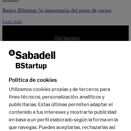
Basics BStartup: la importancia del pacto de socios
Leer más
Qué es BStartup
Qué hacemos
Equipo
Dicen de nosotros
Portfolio BStartup 10
Soluciones bancarias
Servicios financieros
Oficinas especializadas
Hub BStartup Madrid
Política de cookies
Hub BStartup Barcelona
Inversión
Utilizamos cookies propias y de terceros para
En qué invertimos
BStartup Health
fines técnicos, personalización, analíticos y
BStartup Green
publicitarias. Estas últimas permiten adaptar el
Portfolio
Insights
contenido a tus intereses y mostrarte publicidad
Agenda
en base a un perfil elaborado según la forma en la
que navegas. Puedes aceptarlas, rechazarlas así
Contactar