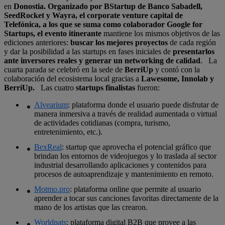
en
Donostia. Organizado por BStartup de Banco Sabadell,
SeedRocket y Wayra, el corporate venture capital de
Telefónica, a los que se suma como colaborador Google for
Startups, el evento itinerante
mantiene los mismos objetivos de las
ediciones anteriores:
buscar los mejores proyectos
de cada región
y dar la posibilidad a las startups en fases iniciales de
presentarlos
ante inversores reales y generar un networking de calidad
. La
cuarta parada se celebró en la sede de
BerriUp
y contó con la
colaboración del ecosistema local gracias a
Lawesome, Innolab y
BerriUp.
Las cuatro
startups finalistas
fueron:
Alvearium
: plataforma donde el usuario puede disfrutar de
manera inmersiva a través de realidad aumentada o virtual
de actividades cotidianas (compra, turismo,
entretenimiento, etc.).
BexReal
: startup que aprovecha el potencial gráfico que
brindan los entornos de videojuegos y lo traslada al sector
industrial desarrollando aplicaciones y contenidos para
procesos de autoaprendizaje y mantenimiento en remoto.
Motmo.pro
: plataforma online que permite al usuario
aprender a tocar sus canciones favoritas directamente de la
mano de los artistas que las crearon.
Worldpats
: plataforma digital B2B que provee a las