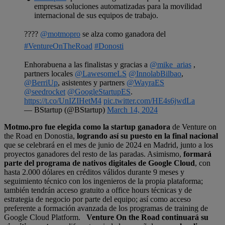
empresas soluciones automatizadas para la movilidad
internacional de sus equipos de trabajo.
????
@motmopro
se alza como ganadora del
#VentureOnTheRoad
#Donosti
Enhorabuena a las finalistas y gracias a
@mike_arias
,
partners locales
@LawesomeLS
@InnolabBilbao
,
@BerriUp
, asistentes y partners
@WayraES
@seedrocket
@GoogleStartupES
.
https://t.co/UnIZIHetM4
pic.twitter.com/HE4s6jwdLa
— BStartup (@BStartup)
March 14, 2024
Motmo.pro fue elegida como la startup ganadora
de Venture on
the Road en Donostia,
logrando así su puesto en la final nacional
que se celebrará en el mes de junio de 2024 en Madrid, junto a los
proyectos ganadores del resto de las paradas. Asimismo,
formará
parte del programa de nativos digitales de Google Cloud
, con
hasta 2.000 dólares en créditos válidos durante 9 meses y
seguimiento técnico con los ingenieros de la propia plataforma;
también tendrán acceso gratuito a office hours técnicas y de
estrategia de negocio por parte del equipo; así como acceso
preferente a formación avanzada de los programas de training de
Google Cloud Platform.
Venture On the Road continuará su