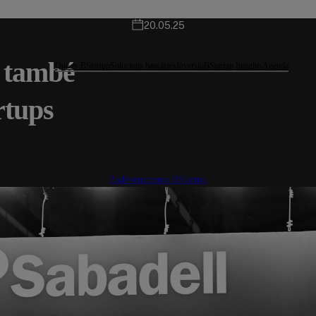
20.05.25
c també
Què és BStartup
Solucions bancàries
Inversió
BStartup Insights
Agenda
rtups
Esdeveniments BStartup