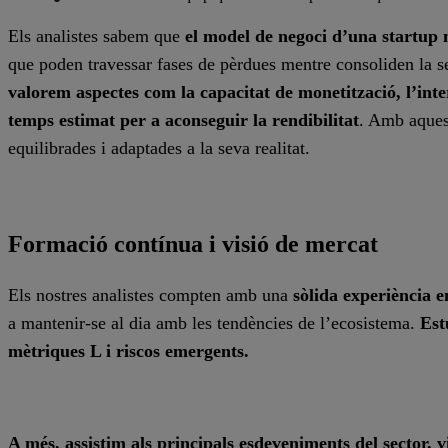
Els analistes sabem que
el model de negoci d’una startup 
que poden travessar fases de pèrdues mentre consoliden la s
valorem aspectes com la capacitat de monetització, l’inter
temps estimat per a aconseguir la rendibilitat
. Amb aques
equilibrades i adaptades a la seva realitat.
Formació contínua i visió de mercat
Els nostres analistes compten amb una
sòlida experiència e
a mantenir-se al dia amb les tendències de l’ecosistema.
Est
mètriques L i riscos emergents.
A més, assistim als principals esdeveniments del sector, v