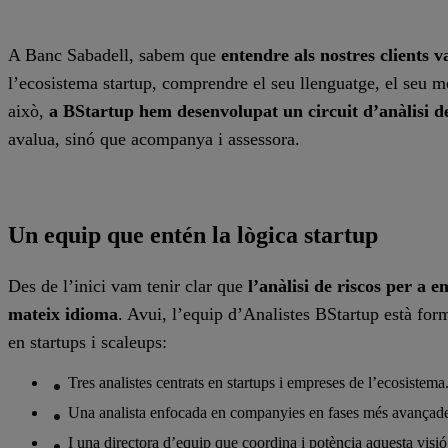
A Banc Sabadell, sabem que
entendre als nostres clients 
l’ecosistema startup, comprendre el seu llenguatge, el seu mo
això,
a BStartup hem desenvolupat un circuit d’anàlisi de 
avalua, sinó que acompanya i assessora.
Un equip que entén la lògica startup
Des de l’inici vam tenir clar que
l’anàlisi de riscos per a 
mateix idioma
. Avui, l’equip d’Analistes BStartup està for
en startups i scaleups:
Tres analistes centrats en startups i empreses de l’ecosistema
Una analista enfocada en companyies en fases més avançade
I una directora d’equip que coordina i potència aquesta visió