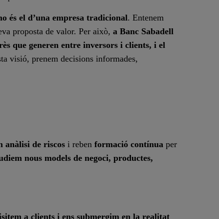
no és el d’una empresa tradicional
. Entenem
eva proposta de valor. Per això,
a Banc Sabadell
ès que generen entre inversors i clients, i el
ta visió, prenem decisions informades,
n anàlisi de riscos
i reben
formació contínua
per
udiem nous models de negoci, productes,
isitem a clients i ens submergim en la realitat